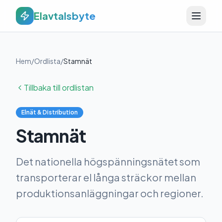
Elavtalsbyte
Hem
/
Ordlista
/
Stamnät
Tillbaka till ordlistan
Elnät & Distribution
Stamnät
Det nationella högspänningsnätet som
transporterar el långa sträckor mellan
produktionsanläggningar och regioner.