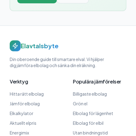
Elavtalsbyte
Din oberoende guide till smartare elval. Vi hjälper
dig jämföra elbolag och sänka din elräkning.
Verktyg
Populära jämförelser
Hitta rätt elbolag
Billigaste elbolag
Jämför elbolag
Grön el
Elkalkylator
Elbolag för lägenhet
Aktuellt elpris
Elbolag för elbil
Energimix
Utan bindningstid