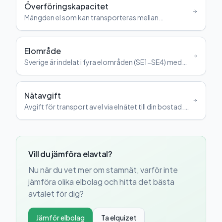
Överföringskapacitet
Mängden el som kan transporteras mellan
elområden eller länder via elnätet.
Elområde
Sverige är indelat i fyra elområden (SE1-SE4) med
olika priser beroende på lokal produktion och
förbrukning.
Nätavgift
Avgift för transport av el via elnätet till din bostad.
Betalas till nätägaren, inte elbolaget.
Vill du jämföra elavtal?
Nu när du vet mer om
stamnät
, varför inte
jämföra olika elbolag och hitta det bästa
avtalet för dig?
Jämför elbolag
Ta elquizet