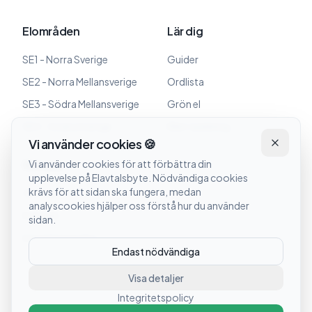
Elområden
Lär dig
SE1 - Norra Sverige
Guider
SE2 - Norra Mellansverige
Ordlista
SE3 - Södra Mellansverige
Grön el
SE4 - Södra Sverige
Elbil-laddning
Vi använder cookies 🍪
Om oss
Vi använder cookies för att förbättra din
upplevelse på Elavtalsbyte. Nödvändiga cookies
krävs för att sidan ska fungera, medan
Om oss
analyscookies hjälper oss förstå hur du använder
Kontakt
sidan.
Integritetspolicy
Endast nödvändiga
Visa detaljer
Integritetspolicy
©
2026
Elavtalsbyte. Alla rättigheter förbehållna.