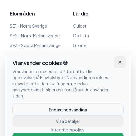
Elområden
Lär dig
SE1 - Norra Sverige
Guider
SE2 - Norra Mellansverige
Ordlista
SE3 - Södra Mellansverige
Grön el
SE4 - Södra Sverige
Elbil-laddning
Vi använder cookies 🍪
Om oss
Vi använder cookies för att förbättra din
upplevelse på Elavtalsbyte. Nödvändiga cookies
krävs för att sidan ska fungera, medan
Om oss
analyscookies hjälper oss förstå hur du använder
Kontakt
sidan.
Integritetspolicy
Endast nödvändiga
Visa detaljer
Integritetspolicy
©
2026
Elavtalsbyte. Alla rättigheter förbehållna.