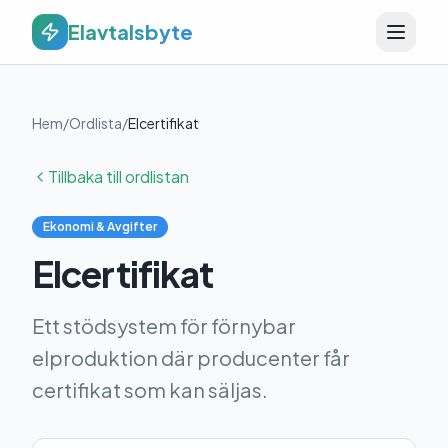
Elavtalsbyte
Hem
/
Ordlista
/
Elcertifikat
Tillbaka till ordlistan
Ekonomi & Avgifter
Elcertifikat
Ett stödsystem för förnybar
elproduktion där producenter får
certifikat som kan säljas.