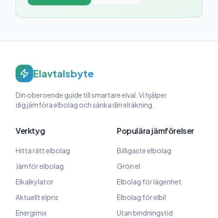
Elavtalsbyte
Din oberoende guide till smartare elval. Vi hjälper
dig jämföra elbolag och sänka din elräkning.
Verktyg
Populära jämförelser
Hitta rätt elbolag
Billigaste elbolag
Jämför elbolag
Grön el
Elkalkylator
Elbolag för lägenhet
Aktuellt elpris
Elbolag för elbil
Energimix
Utan bindningstid