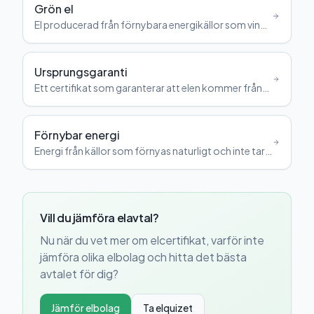
Grön el
El producerad från förnybara energikällor som vind,
sol, vatten eller biomassa.
Ursprungsgaranti
Ett certifikat som garanterar att elen kommer från
en specifik energikälla, ofta förnybar.
Förnybar energi
Energi från källor som förnyas naturligt och inte tar
slut, som sol, vind och vatten.
Vill du jämföra elavtal?
Nu när du vet mer om
elcertifikat
, varför inte
jämföra olika elbolag och hitta det bästa
avtalet för dig?
Jämför elbolag
Ta elquizet