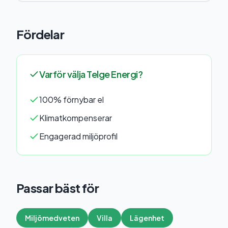
Fördelar
Varför välja
Telge Energi
?
100% förnybar el
Klimatkompenserar
Engagerad miljöprofil
Passar bäst för
Miljömedveten
Villa
Lägenhet