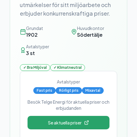
utmärkelser för sitt miljöarbete och
erbjuder konkurrenskraftiga priser.
Grundat
Huvudkontor
1902
Södertälje
Avtalstyper
3
st
✓
Bra Miljöval
✓
Klimatneutral
Avtalstyper
Fast pris
Rörligt pris
Mixavtal
Besök
Telge Energi
för aktuella priser och
erbjudanden
Se aktuella priser