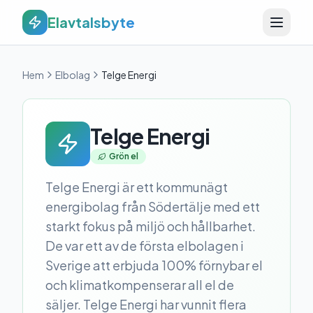
Elavtalsbyte
Hem
Elbolag
Telge Energi
Telge Energi
Grön el
Telge Energi är ett kommunägt
energibolag från Södertälje med ett
starkt fokus på miljö och hållbarhet.
De var ett av de första elbolagen i
Sverige att erbjuda 100% förnybar el
och klimatkompenserar all el de
säljer. Telge Energi har vunnit flera