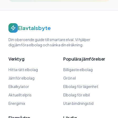
Elavtalsbyte
Din oberoende guide till smartare elval. Vi hjälper
dig jämföra elbolag och sänka din elräkning.
Verktyg
Populära jämförelser
Hitta rätt elbolag
Billigaste elbolag
Jämför elbolag
Grön el
Elkalkylator
Elbolag för lägenhet
Aktuellt elpris
Elbolag för elbil
Energimix
Utan bindningstid
Elområden
Lär dig