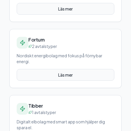
Läs mer
Fortum
2
avtalstyper
Nordiskt energibolag med fokus på förnybar
energi.
Läs mer
Tibber
1
avtalstyper
Digitalt elbolag med smart app som hjälper dig
spara el.