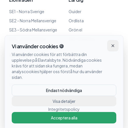
SE1 - Norra Sverige
Guider
SE2 - Norra Mellansverige
Ordlista
SE3 - Södra Mellansverige
Grön el
SE4 - Södra Sverige
Elbil-laddning
Vi använder cookies 🍪
Om oss
Vi använder cookies för att förbättra din
upplevelse på Elavtalsbyte. Nödvändiga cookies
krävs för att sidan ska fungera, medan
Om oss
analyscookies hjälper oss förstå hur du använder
Kontakt
sidan.
Integritetspolicy
Endast nödvändiga
Visa detaljer
Integritetspolicy
©
2026
Elavtalsbyte. Alla rättigheter förbehållna.
Acceptera alla
Elpriser uppdateras dagligen. Affiliate-länkar kan förekomma.