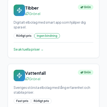
Tibber
🌿 Grön
Grön el
Digitalt elbolag med smart app som hjälper dig
spara el.
Rörligt pris
Ingen bindning
Se aktuella priser →
Vattenfall
🌿 Grön
Grön el
Sveriges största elbolag med lång erfarenhet och
stabila priser.
Fast pris
Rörligt pris