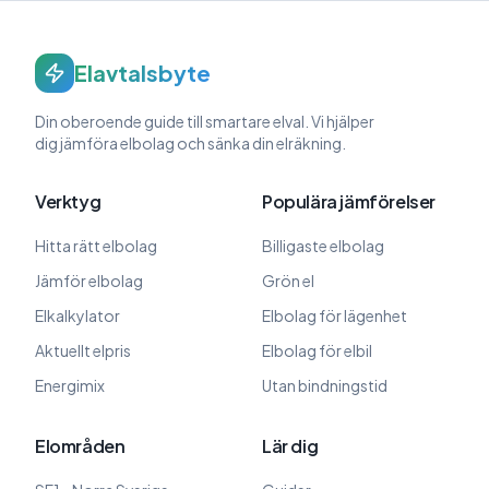
Elavtalsbyte
Din oberoende guide till smartare elval. Vi hjälper
dig jämföra elbolag och sänka din elräkning.
Verktyg
Populära jämförelser
Hitta rätt elbolag
Billigaste elbolag
Jämför elbolag
Grön el
Elkalkylator
Elbolag för lägenhet
Aktuellt elpris
Elbolag för elbil
Energimix
Utan bindningstid
Elområden
Lär dig