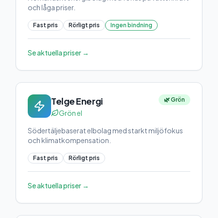
och låga priser.
Fast pris
Rörligt pris
Ingen bindning
Se aktuella priser →
Telge Energi
🌿 Grön
Grön el
Södertäljebaserat elbolag med starkt miljöfokus
och klimatkompensation.
Fast pris
Rörligt pris
Se aktuella priser →