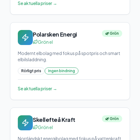
Se aktuella priser →
Polarsken Energi
🌿 Grön
Grön el
Modernt elbolag med fokus på spotpris och smart
elbilsladdning.
Rörligt pris
Ingen bindning
Se aktuella priser →
Skellefteå Kraft
🌿 Grön
Grön el
Norrländskt energibolag med fokus på vattenkraft