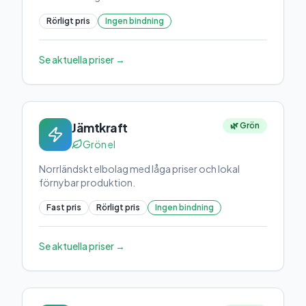
Rörligt pris
Ingen bindning
Se aktuella priser →
Jämtkraft
🌿 Grön
Grön el
Norrländskt elbolag med låga priser och lokal
förnybar produktion.
Fast pris
Rörligt pris
Ingen bindning
Se aktuella priser →