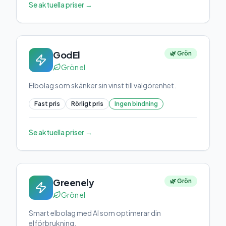
Se aktuella priser →
GodEl
🌿 Grön
Grön el
Elbolag som skänker sin vinst till välgörenhet.
Fast pris
Rörligt pris
Ingen bindning
Se aktuella priser →
Greenely
🌿 Grön
Grön el
Smart elbolag med AI som optimerar din
elförbrukning.