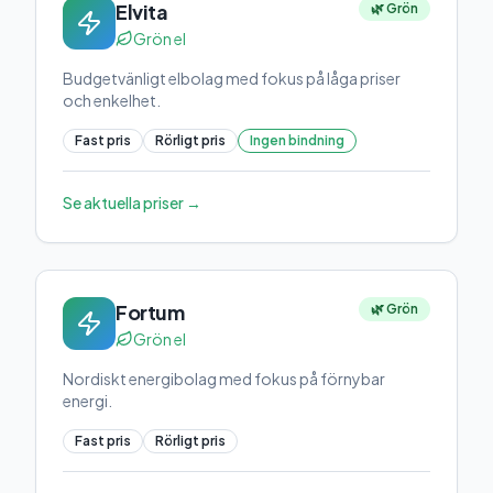
Elvita
🌿 Grön
Grön el
Budgetvänligt elbolag med fokus på låga priser
och enkelhet.
Fast pris
Rörligt pris
Ingen bindning
Se aktuella priser →
Fortum
🌿 Grön
Grön el
Nordiskt energibolag med fokus på förnybar
energi.
Fast pris
Rörligt pris