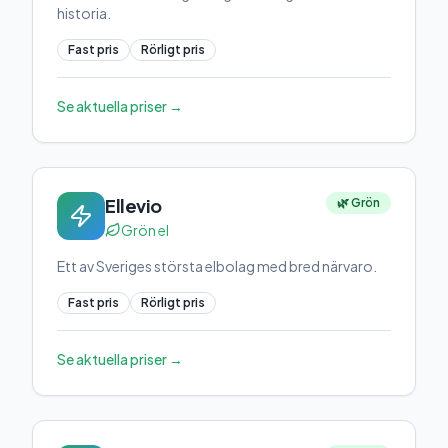
historia.
Fast pris
Rörligt pris
Se aktuella priser →
Ellevio
🌿 Grön
Grön el
Ett av Sveriges största elbolag med bred närvaro.
Fast pris
Rörligt pris
Se aktuella priser →