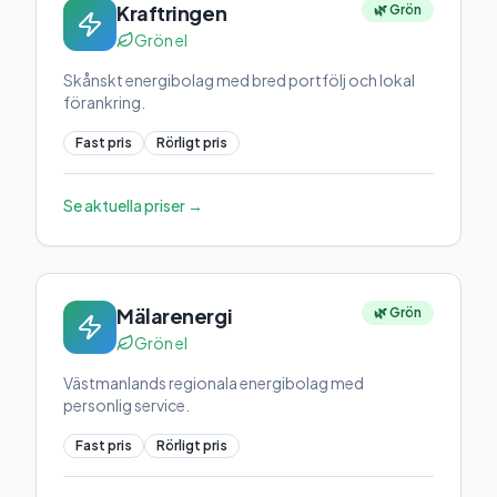
Kraftringen
🌿 Grön
Grön el
Skånskt energibolag med bred portfölj och lokal
förankring.
Fast pris
Rörligt pris
Se aktuella priser →
Mälarenergi
🌿 Grön
Grön el
Västmanlands regionala energibolag med
personlig service.
Fast pris
Rörligt pris