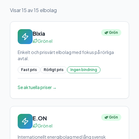
Visar
15
av
15
elbolag
Bixia
🌿 Grön
Grön el
Enkelt och prisvärt elbolag med fokus på rörliga
avtal.
Fast pris
Rörligt pris
Ingen bindning
Se aktuella priser →
E.ON
🌿 Grön
Grön el
Internationellt energibolag med lång svensk